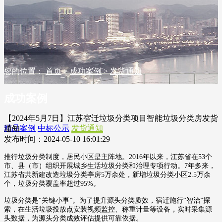
您的位置：
首页
>
成功案例
>
发货通知
成功案例
【2024年5月7日】江苏宿迁垃圾分类项目智能垃圾分类房发货
精品案例
中标公示
发货通知
通知
发布时间：2024-05-10 16:01:29
推行垃圾分类制度，居民小区是主阵地。
2016年以来，江苏省在53个
市、县（市）组织开展城乡生活垃圾分类和治理专项行动。7年多来，
江苏省共新建改造垃圾分类亭房5万余处，新增垃圾分类小区2.5万余
个，垃圾分类覆盖率超过95%。
垃圾分类是
“关键小事”。为了提升源头分类质效，宿迁施行“智治”探
索，在生活垃圾投放点安装视频监控、称重计量等设备，实时采集源
头数据，为源头分类成效评估提供可靠依据。