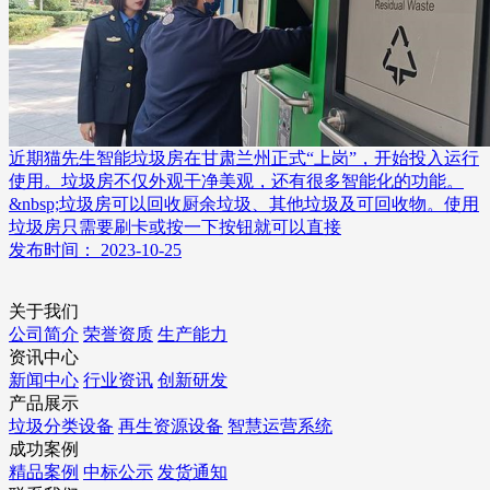
近期猫先生智能垃圾房在甘肃兰州正式“上岗”，开始投入运行
使用。垃圾房不仅外观干净美观，还有很多智能化的功能。
&nbsp;垃圾房可以回收厨余垃圾、其他垃圾及可回收物。使用
垃圾房只需要刷卡或按一下按钮就可以直接
发布时间： 2023-10-25
关于我们
公司简介
荣誉资质
生产能力
资讯中心
新闻中心
行业资讯
创新研发
产品展示
垃圾分类设备
再生资源设备
智慧运营系统
成功案例
精品案例
中标公示
发货通知