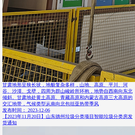
甘肃地形呈狭长状，地貌复杂多样，山地、高原、平川、河
谷、沙漠、戈壁，四周为群山峻岭所环抱，地势自西南向东北
倾斜。甘肃地处黄土高原、青藏高原和内蒙古高原三大高原的
交汇地带，气候类型从南向北包括亚热带季风
发布时间： 2023-12-06
【2023年11月20日】山东德州垃圾分类项目智能垃圾分类房发
货通知